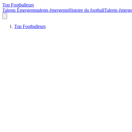
Top Footballeurs
Talents Émergents
talents émergents
Histoire du football
Talents émerge
Top Footballeurs