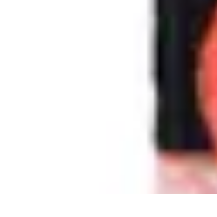
Top Footballeurs
Talents Émergents
talents émergents
Histoire du football
Talents émerge
Top Footballeurs