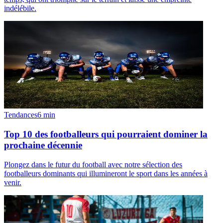
indélébile.
Tendances
6
min
Top 10 des footballeurs qui pourraient dominer la
prochaine décennie
Plongez dans le futur du football avec notre sélection des
footballeurs dominants qui illumineront le sport dans les années à
venir.