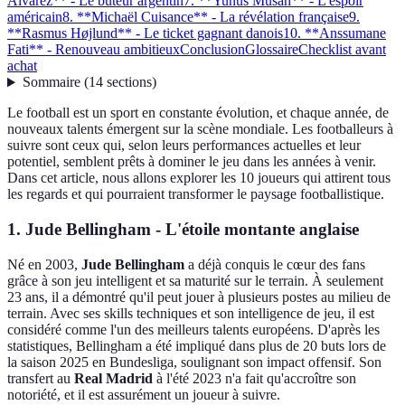
Álvarez** - Le buteur argentin
7. **Yunus Musah** - L'espoir
américain
8. **Michaël Cuisance** - La révélation française
9.
**Rasmus Højlund** - Le ticket gagnant danois
10. **Anssumane
Fati** - Renouveau ambitieux
Conclusion
Glossaire
Checklist avant
achat
Sommaire
(
14
sections
)
Le football est un sport en constante évolution, et chaque année, de
nouveaux talents émergent sur la scène mondiale. Les footballeurs à
suivre sont ceux qui, selon leurs performances actuelles et leur
potentiel, semblent prêts à dominer le jeu dans les années à venir.
Dans cet article, nous allons explorer les 10 joueurs qui attirent tous
les regards et qui pourraient transformer le paysage footballistique.
1.
Jude Bellingham
- L'étoile montante anglaise
Né en 2003,
Jude Bellingham
a déjà conquis le cœur des fans
grâce à son jeu intelligent et sa maturité sur le terrain. À seulement
23 ans, il a démontré qu'il peut jouer à plusieurs postes au milieu de
terrain. Avec ses skills techniques et son intelligence de jeu, il est
considéré comme l'un des meilleurs talents européens. D'après les
statistiques, Bellingham a été impliqué dans plus de 20 buts lors de
la saison 2025 en Bundesliga, soulignant son impact offensif. Son
transfert au
Real Madrid
à l'été 2023 n'a fait qu'accroître son
notoriété, et il est assurément un joueur à suivre.