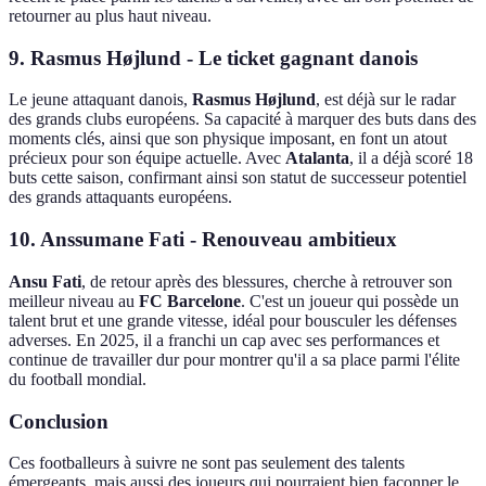
retourner au plus haut niveau.
9.
Rasmus Højlund
- Le ticket gagnant danois
Le jeune attaquant danois,
Rasmus Højlund
, est déjà sur le radar
des grands clubs européens. Sa capacité à marquer des buts dans des
moments clés, ainsi que son physique imposant, en font un atout
précieux pour son équipe actuelle. Avec
Atalanta
, il a déjà scoré 18
buts cette saison, confirmant ainsi son statut de successeur potentiel
des grands attaquants européens.
10.
Anssumane Fati
- Renouveau ambitieux
Ansu Fati
, de retour après des blessures, cherche à retrouver son
meilleur niveau au
FC Barcelone
. C'est un joueur qui possède un
talent brut et une grande vitesse, idéal pour bousculer les défenses
adverses. En 2025, il a franchi un cap avec ses performances et
continue de travailler dur pour montrer qu'il a sa place parmi l'élite
du football mondial.
Conclusion
Ces footballeurs à suivre ne sont pas seulement des talents
émergeants, mais aussi des joueurs qui pourraient bien façonner le