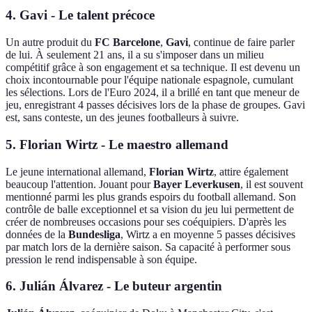
4.
Gavi
- Le talent précoce
Un autre produit du
FC Barcelone
,
Gavi
, continue de faire parler
de lui. À seulement 21 ans, il a su s'imposer dans un milieu
compétitif grâce à son engagement et sa technique. Il est devenu un
choix incontournable pour l'équipe nationale espagnole, cumulant
les sélections. Lors de l'Euro 2024, il a brillé en tant que meneur de
jeu, enregistrant 4 passes décisives lors de la phase de groupes. Gavi
est, sans conteste, un des jeunes footballeurs à suivre.
5.
Florian Wirtz
- Le maestro allemand
Le jeune international allemand,
Florian Wirtz
, attire également
beaucoup l'attention. Jouant pour
Bayer Leverkusen
, il est souvent
mentionné parmi les plus grands espoirs du football allemand. Son
contrôle de balle exceptionnel et sa vision du jeu lui permettent de
créer de nombreuses occasions pour ses coéquipiers. D'après les
données de la
Bundesliga
, Wirtz a en moyenne 5 passes décisives
par match lors de la dernière saison. Sa capacité à performer sous
pression le rend indispensable à son équipe.
6.
Julián Álvarez
- Le buteur argentin