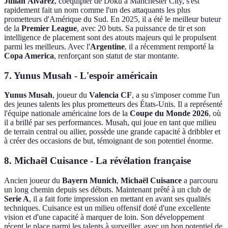
Julián Álvarez
, coéquipier de Doku à Manchester City, s'est
rapidement fait un nom comme l'un des attaquants les plus
prometteurs d'Amérique du Sud. En 2025, il a été le meilleur buteur
de la
Premier League
, avec 20 buts. Sa puissance de tir et son
intelligence de placement sont des atouts majeurs qui le propulsent
parmi les meilleurs. Avec l'
Argentine
, il a récemment remporté la
Copa America
, renforçant son statut de star montante.
7.
Yunus Musah
- L'espoir américain
Yunus Musah
, joueur du
Valencia CF
, a su s'imposer comme l'un
des jeunes talents les plus prometteurs des États-Unis. Il a représenté
l'équipe nationale américaine lors de la
Coupe du Monde 2026
, où
il a brillé par ses performances. Musah, qui joue en tant que milieu
de terrain central ou ailier, possède une grande capacité à dribbler et
à créer des occasions de but, témoignant de son potentiel énorme.
8.
Michaël Cuisance
- La révélation française
Ancien joueur du
Bayern Munich
,
Michaël Cuisance
a parcouru
un long chemin depuis ses débuts. Maintenant prêté à un club de
Serie A
, il a fait forte impression en mettant en avant ses qualités
techniques. Cuisance est un milieu offensif doté d'une excellente
vision et d'une capacité à marquer de loin. Son développement
récent le place parmi les talents à surveiller, avec un bon potentiel de