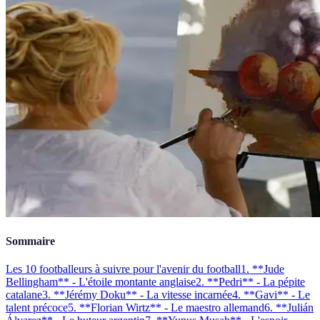
Sommaire
Les 10 footballeurs à suivre pour l'avenir du football
1. **Jude
Bellingham** - L'étoile montante anglaise
2. **Pedri** - La pépite
catalane
3. **Jérémy Doku** - La vitesse incarnée
4. **Gavi** - Le
talent précoce
5. **Florian Wirtz** - Le maestro allemand
6. **Julián