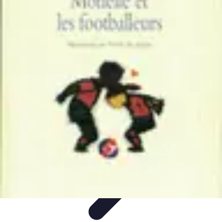
Top Footballeurs
Talents Émergents
talents émergents
Histoire du football
Talents
émergents
Tendances
Top Footballeurs