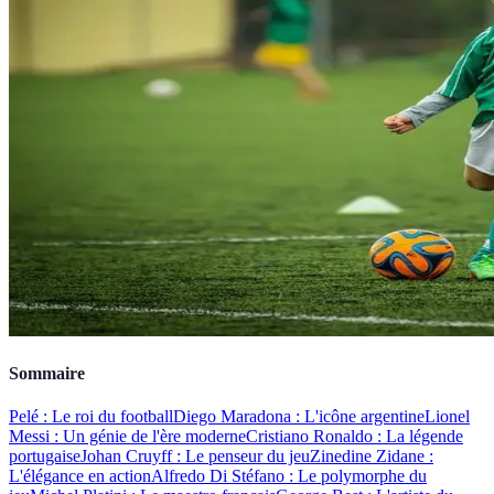
Sommaire
Pelé : Le roi du football
Diego Maradona : L'icône argentine
Lionel
Messi : Un génie de l'ère moderne
Cristiano Ronaldo : La légende
portugaise
Johan Cruyff : Le penseur du jeu
Zinedine Zidane :
L'élégance en action
Alfredo Di Stéfano : Le polymorphe du