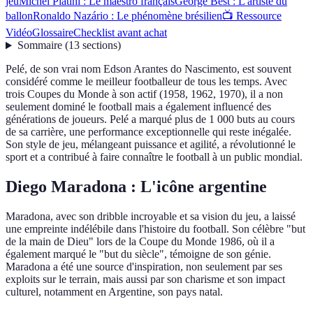
jeu
Michel Platini : Le maestro français
George Best : L'artiste du
ballon
Ronaldo Nazário : Le phénomène brésilien
📺 Ressource
Vidéo
Glossaire
Checklist avant achat
Sommaire
(
13
sections
)
Pelé, de son vrai nom Edson Arantes do Nascimento, est souvent
considéré comme le meilleur footballeur de tous les temps. Avec
trois Coupes du Monde à son actif (1958, 1962, 1970), il a non
seulement dominé le football mais a également influencé des
générations de joueurs. Pelé a marqué plus de 1 000 buts au cours
de sa carrière, une performance exceptionnelle qui reste inégalée.
Son style de jeu, mélangeant puissance et agilité, a révolutionné le
sport et a contribué à faire connaître le football à un public mondial.
Diego Maradona : L'icône argentine
Maradona, avec son dribble incroyable et sa vision du jeu, a laissé
une empreinte indélébile dans l'histoire du football. Son célèbre "but
de la main de Dieu" lors de la Coupe du Monde 1986, où il a
également marqué le "but du siècle", témoigne de son génie.
Maradona a été une source d'inspiration, non seulement par ses
exploits sur le terrain, mais aussi par son charisme et son impact
culturel, notamment en Argentine, son pays natal.