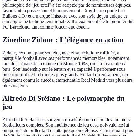
philosophie de "jeu total" a été adoptée par de nombreuses équipes,
favorisant la possession et le mouvement. Cruyff a remporté trois
Ballons d'Or et a marqué l'histoire avec son style de jeu unique et
son approche tactique remarquable. Il a également été le pionnier du
FC Barcelone, tant comme joueur que coach.
Zinedine Zidane : L'élégance en action
Zidane, reconnu pour son élégance et sa technique raffinée, a
marqué le football avec ses performances mémorables, notamment
lors de la finale de la Coupe du Monde 1998, où il a inscrit deux
buts. Son leadership sur le terrain et sa capacité à performer sous
pression font de lui l'un des plus grands. En tant qu'entraîneur, il a
également connu le succès, emmenant le Real Madrid vers plusieurs
titres majeurs.
Alfredo Di Stéfano : Le polymorphe du
jeu
Alfredo Di Stéfano est souvent considéré comme l'un des premiers
footballeurs complets. Son intelligence de jeu et sa polyvalence lui
ont permis de briller tant en attaque qu'en défense. En marquant plus
de 300 buts en 400 matches pour le Real Madrid, il demeure une