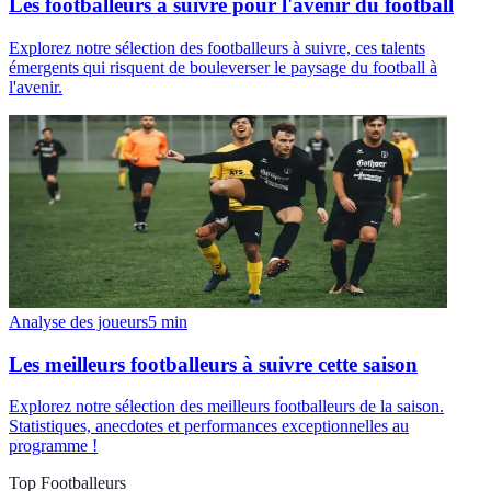
Les footballeurs à suivre pour l'avenir du football
Explorez notre sélection des footballeurs à suivre, ces talents
émergents qui risquent de bouleverser le paysage du football à
l'avenir.
Analyse des joueurs
5
min
Les meilleurs footballeurs à suivre cette saison
Explorez notre sélection des meilleurs footballeurs de la saison.
Statistiques, anecdotes et performances exceptionnelles au
programme !
Top Footballeurs