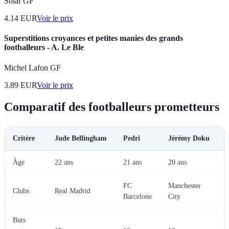
Solar GF
4.14
EUR
Voir le prix
Superstitions croyances et petites manies des grands
footballeurs - A. Le Ble
Michel Lafon GF
3.89
EUR
Voir le prix
Comparatif des footballeurs prometteurs
Critère
Jude Bellingham
Pedri
Jérémy Doku
Âge
22 ans
21 ans
20 ans
2
FC
Manchester
Clubs
Real Madrid
Barcelone
City
Buts