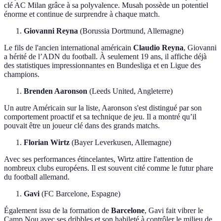
clé AC Milan grâce à sa polyvalence. Musah possède un potentiel
énorme et continue de surprendre à chaque match.
Giovanni Reyna
(Borussia Dortmund, Allemagne)
Le fils de l'ancien international américain
Claudio Reyna
, Giovanni
a hérité de l’ADN du football. À seulement 19 ans, il affiche déjà
des statistiques impressionnantes en Bundesliga et en Ligue des
champions.
Brenden Aaronson
(Leeds United, Angleterre)
Un autre Américain sur la liste, Aaronson s'est distingué par son
comportement proactif et sa technique de jeu. Il a montré qu’il
pouvait être un joueur clé dans des grands matchs.
Florian Wirtz
(Bayer Leverkusen, Allemagne)
Avec ses performances étincelantes, Wirtz attire l'attention de
nombreux clubs européens. Il est souvent cité comme le futur phare
du football allemand.
Gavi
(FC Barcelone, Espagne)
Également issu de la formation de
Barcelone
, Gavi fait vibrer le
Camp Nou avec ses dribbles et son habileté à contrôler le milieu de