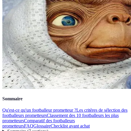
Sommaire
Qu'est-ce qu'un footballeur prometteur ?
Les critères de sélection des
footballeurs prometteurs
Classement des 10 footballeurs les plus
prometteurs
Comparatif des footballeurs
prometteurs
FAQ
Glossaire
Checklist avant achat