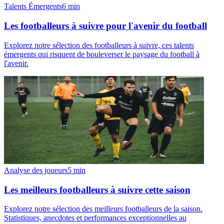
Talents Émergents
6
min
Les footballeurs à suivre pour l'avenir du football
Explorez notre sélection des footballeurs à suivre, ces talents
émergents qui risquent de bouleverser le paysage du football à
l'avenir.
Analyse des joueurs
5
min
Les meilleurs footballeurs à suivre cette saison
Explorez notre sélection des meilleurs footballeurs de la saison.
Statistiques, anecdotes et performances exceptionnelles au