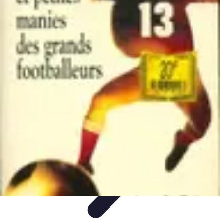
Top Footballeurs
Talents Émergents
talents émergents
Histoire du football
Talents
émergents
Tendances
Top Footballeurs