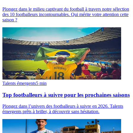
Plongez dans le milieu captivant du football à travers notre sélection
des 10 footballeurs incontournables. Qui mérite votre attention cette
saison ?
Talents émergents
5
min
Top footballeurs à suivre pour les prochaines saisons
Plongez dans l’univers des footballeurs à suivre en 2026. Talents
émergents prêts à briller, à découvrir sans hésitation.