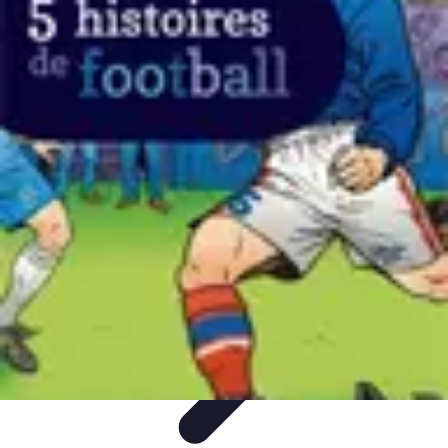
Top Footballeurs
Talents Émergents
talents émergents
Histoire du football
Talents
émergents
Tendances
Top Footballeurs