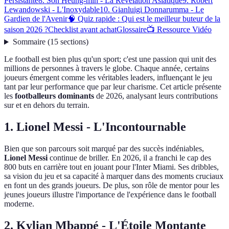
Persistante
8. Son Heung-min - La Révélation Asiatique
9. Robert
Lewandowski - L'Inoxydable
10. Gianluigi Donnarumma - Le
Gardien de l'Avenir
🧠 Quiz rapide : Qui est le meilleur buteur de la
saison 2026 ?
Checklist avant achat
Glossaire
📺 Ressource Vidéo
Sommaire
(
15
sections
)
Le football est bien plus qu'un sport; c'est une passion qui unit des
millions de personnes à travers le globe. Chaque année, certains
joueurs émergent comme les véritables leaders, influençant le jeu
tant par leur performance que par leur charisme. Cet article présente
les
footballeurs dominants
de 2026, analysant leurs contributions
sur et en dehors du terrain.
1. Lionel Messi - L'Incontournable
Bien que son parcours soit marqué par des succès indéniables,
Lionel Messi
continue de briller. En 2026, il a franchi le cap des
800 buts en carrière tout en jouant pour l'Inter Miami. Ses dribbles,
sa vision du jeu et sa capacité à marquer dans des moments cruciaux
en font un des grands joueurs. De plus, son rôle de mentor pour les
jeunes joueurs illustre l'importance de l'expérience dans le football
moderne.
2. Kylian Mbappé - L'Étoile Montante