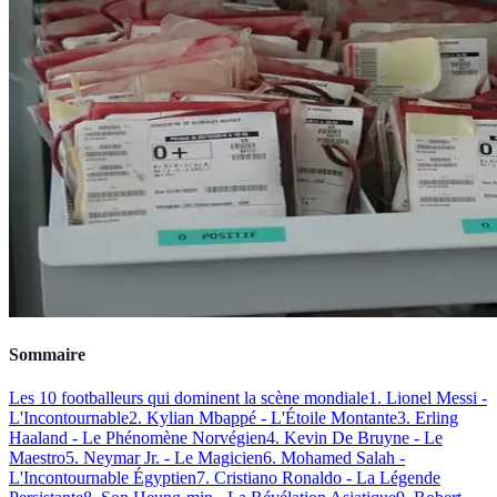
Sommaire
Les 10 footballeurs qui dominent la scène mondiale
1. Lionel Messi -
L'Incontournable
2. Kylian Mbappé - L'Étoile Montante
3. Erling
Haaland - Le Phénomène Norvégien
4. Kevin De Bruyne - Le
Maestro
5. Neymar Jr. - Le Magicien
6. Mohamed Salah -
L'Incontournable Égyptien
7. Cristiano Ronaldo - La Légende