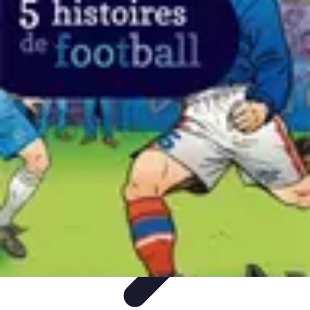
Top Footballeurs
Talents Émergents
talents émergents
Histoire du football
Talents
émergents
Tendances
Top Footballeurs