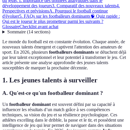
du jeu
B. L'importance des données analytiques dans le
développement des joueurs
3. Comparatif des nouveaux talents
4.
Perspectives et prévisions
A. Pourquoi le football continue
d'évoluer
5. FAQs sur les footballeurs dominants
🧠 Quiz rapide :
Qui est le joueur le plus prometteur parmi les suivants ?
Glossaire
Checklist avant achat
Sommaire
(
14
sections
)
Le monde du football est en constante évolution. Chaque année, de
nouveaux talents émergent et captivent l'attention des amateurs de
sport. En 2026, plusieurs
footballeurs dominants
se détachent déjà
par leur talent exceptionnel et leur potentiel à transformer le jeu. Cet
article présente une analyse approfondie des jeunes talents
susceptibles de marquer la prochaine décennie.
1. Les jeunes talents à surveiller
A. Qu'est-ce qu'un footballeur dominant ?
Un
footballeur dominant
est souvent défini par sa capacité à
influencer les résultats d’un match grâce à ses compétences
techniques, sa vision du jeu et sa résilience psychologique. Ces
athlètes excelling dans le dribble, la passe et le tir, et possèdent une
intelligence de jeu qui leur permet de naviguer dans des situations