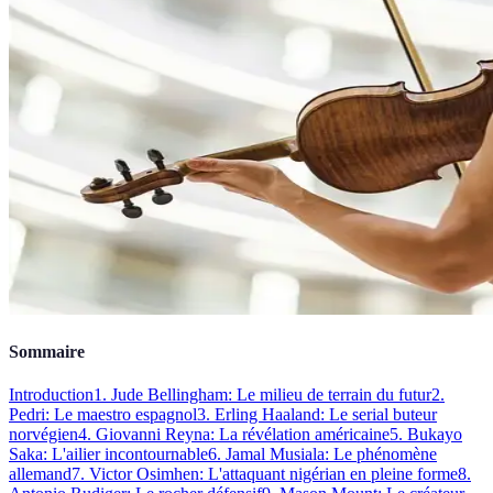
Sommaire
Introduction
1. Jude Bellingham: Le milieu de terrain du futur
2.
Pedri: Le maestro espagnol
3. Erling Haaland: Le serial buteur
norvégien
4. Giovanni Reyna: La révélation américaine
5. Bukayo
Saka: L'ailier incontournable
6. Jamal Musiala: Le phénomène
allemand
7. Victor Osimhen: L'attaquant nigérian en pleine forme
8.