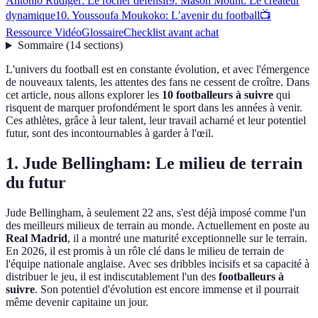
Antonio Rudiger: Le rocher défensif
9. Mason Mount: Le créateur
dynamique
10. Youssoufa Moukoko: L’avenir du football
📺
Ressource Vidéo
Glossaire
Checklist avant achat
Sommaire
(
14
sections
)
L'univers du football est en constante évolution, et avec l'émergence
de nouveaux talents, les attentes des fans ne cessent de croître. Dans
cet article, nous allons explorer les
10 footballeurs à suivre
qui
risquent de marquer profondément le sport dans les années à venir.
Ces athlètes, grâce à leur talent, leur travail acharné et leur potentiel
futur, sont des incontournables à garder à l'œil.
1. Jude Bellingham: Le milieu de terrain
du futur
Jude Bellingham, à seulement 22 ans, s'est déjà imposé comme l'un
des meilleurs milieux de terrain au monde. Actuellement en poste au
Real Madrid
, il a montré une maturité exceptionnelle sur le terrain.
En 2026, il est promis à un rôle clé dans le milieu de terrain de
l'équipe nationale anglaise. Avec ses dribbles incisifs et sa capacité à
distribuer le jeu, il est indiscutablement l'un des
footballeurs à
suivre
. Son potentiel d'évolution est encore immense et il pourrait
même devenir capitaine un jour.