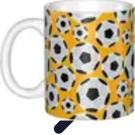
Top Footballeurs
Talents Émergents
talents émergents
Histoire du football
Talents
émergents
Tendances
Top Footballeurs