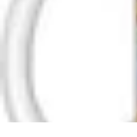
Top Footballeurs
Talents Émergents
talents émergents
Histoire du football
Talents émerge
Top Footballeurs