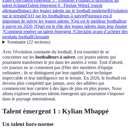
Etats-Unis
Talent émergent 5 : Youssouf Fofana
Un défenseur au
talent éclatant
Talent émergent 6 : Florian Wirtz
L'espoir
allemand
Impact des jeunes talents sur le football moderne
Révolution
sur le terrain
FAQ sur les footballeurs à suivre
Pourquoi est-il
important de suivre les jeunes talents ?
Qui est le meilleur footballeur
à suivre en 2026 ?
Quel est le rôle des jeunes talents dans leur équipe
?
Comment repérer un talent émergent ?
Checklist avant d’acheter des
produits football
Glossaire
Sommaire
(
22
sections
)
Avec l'évolution constante du football, il est essentiel de se
concentrer sur les
footballeurs à suivre
, ces jeunes talents qui
pourraient transformer le jeu dans les années à venir. Tout d'abord,
ces joueurs ne se contentent pas d'être des membres d'équipe
ordinaires ; ils se distinguent par leur rapidité, leur technique
impeccable et leur intelligence sur le terrain. En 2026, le football est
devenu plus compétitif que jamais, avec des athlètes qui
commencent leur carrière à des âges de plus en plus jeunes. Nous
allons explorer plusieurs talents émergents qui pourraient s'imposer
dans le paysage international.
Talent émergent 1 : Kylian Mbappé
Un talent hors-norme