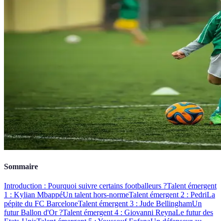
Sommaire
Introduction : Pourquoi suivre certains footballeurs ?
Talent émergent
1 : Kylian Mbappé
Un talent hors-norme
Talent émergent 2 : Pedri
La
pépite du FC Barcelone
Talent émergent 3 : Jude Bellingham
Un
futur Ballon d'Or ?
Talent émergent 4 : Giovanni Reyna
Le futur des