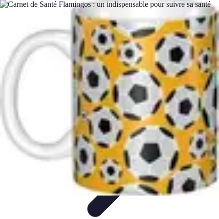
Top Footballeurs
Talents Émergents
talents émergents
Histoire du football
Talents
émergents
Tendances
Top Footballeurs