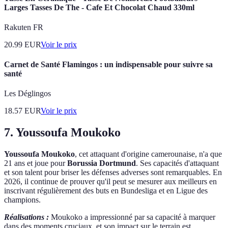
Larges Tasses De The - Cafe Et Chocolat Chaud 330ml
Rakuten FR
20.99
EUR
Voir le prix
Carnet de Santé Flamingos : un indispensable pour suivre sa
santé
Les Déglingos
18.57
EUR
Voir le prix
7. Youssoufa Moukoko
Youssoufa Moukoko
, cet attaquant d'origine camerounaise, n'a que
21 ans et joue pour
Borussia Dortmund
. Ses capacités d'attaquant
et son talent pour briser les défenses adverses sont remarquables. En
2026, il continue de prouver qu'il peut se mesurer aux meilleurs en
inscrivant régulièrement des buts en Bundesliga et en Ligue des
champions.
Réalisations :
Moukoko a impressionné par sa capacité à marquer
dans des moments cruciaux, et son impact sur le terrain est