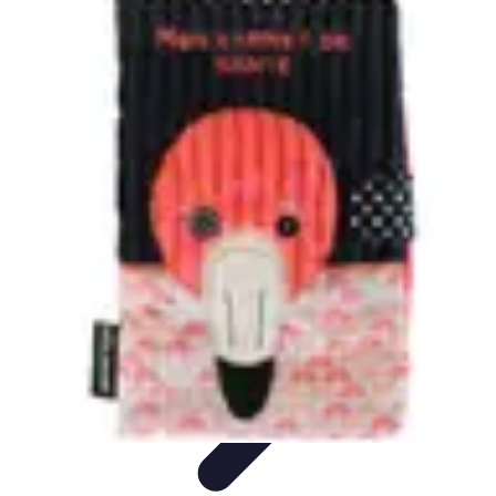
Top Footballeurs
Talents Émergents
talents émergents
Histoire du football
Talents
émergents
Tendances
Top Footballeurs