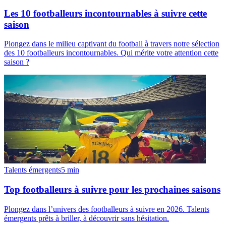
Les 10 footballeurs incontournables à suivre cette
saison
Plongez dans le milieu captivant du football à travers notre sélection
des 10 footballeurs incontournables. Qui mérite votre attention cette
saison ?
Talents émergents
5
min
Top footballeurs à suivre pour les prochaines saisons
Plongez dans l’univers des footballeurs à suivre en 2026. Talents
émergents prêts à briller, à découvrir sans hésitation.