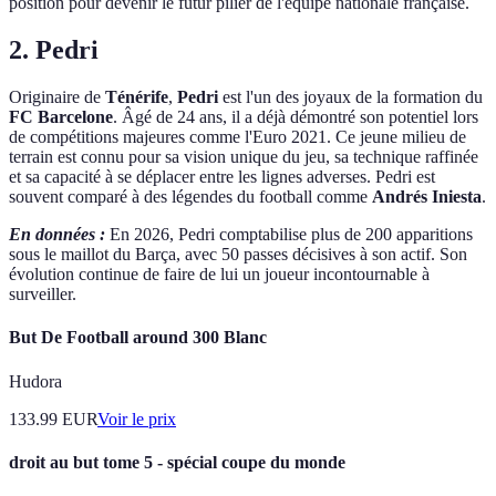
position pour devenir le futur pilier de l'équipe nationale française.
2. Pedri
Originaire de
Ténérife
,
Pedri
est l'un des joyaux de la formation du
FC Barcelone
. Âgé de 24 ans, il a déjà démontré son potentiel lors
de compétitions majeures comme l'Euro 2021. Ce jeune milieu de
terrain est connu pour sa vision unique du jeu, sa technique raffinée
et sa capacité à se déplacer entre les lignes adverses. Pedri est
souvent comparé à des légendes du football comme
Andrés Iniesta
.
En données :
En 2026, Pedri comptabilise plus de 200 apparitions
sous le maillot du Barça, avec 50 passes décisives à son actif. Son
évolution continue de faire de lui un joueur incontournable à
surveiller.
But De Football around 300 Blanc
Hudora
133.99
EUR
Voir le prix
droit au but tome 5 - spécial coupe du monde