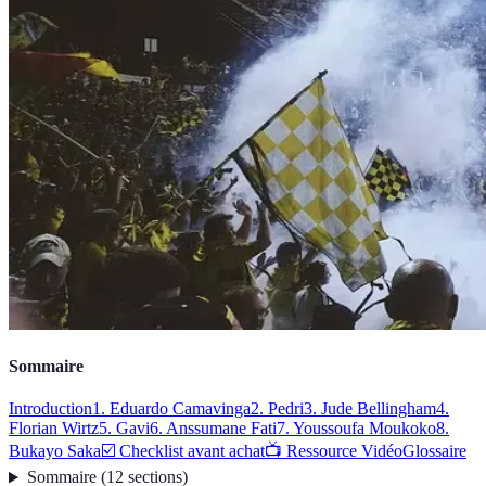
Sommaire
Introduction
1. Eduardo Camavinga
2. Pedri
3. Jude Bellingham
4.
Florian Wirtz
5. Gavi
6. Anssumane Fati
7. Youssoufa Moukoko
8.
Bukayo Saka
☑️ Checklist avant achat
📺 Ressource Vidéo
Glossaire
Sommaire
(
12
sections
)