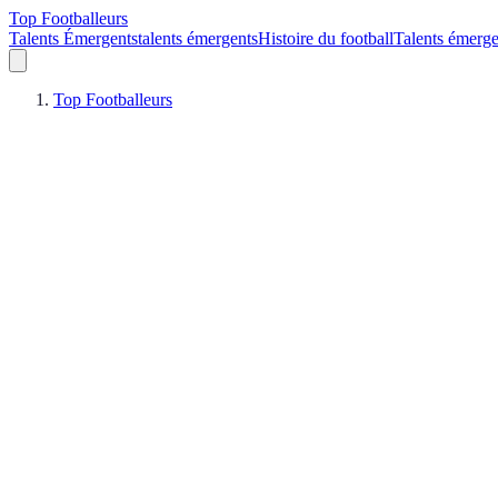
Top Footballeurs
Talents Émergents
talents émergents
Histoire du football
Talents émerge
Top Footballeurs