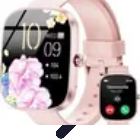
Top Footballeurs
Talents Émergents
talents émergents
Histoire du football
Talents
émergents
Tendances
Top Footballeurs