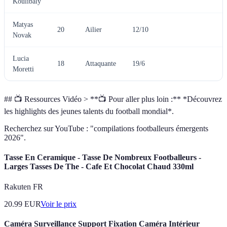
Koulibaly
Matyas
20
Ailier
12/10
Novak
Lucia
18
Attaquante
19/6
Moretti
## 📺 Ressources Vidéo > **📺 Pour aller plus loin :** *Découvrez
les highlights des jeunes talents du football mondial*.
Recherchez sur YouTube : "compilations footballeurs émergents
2026".
Tasse En Ceramique - Tasse De Nombreux Footballeurs -
Larges Tasses De The - Cafe Et Chocolat Chaud 330ml
Rakuten FR
20.99
EUR
Voir le prix
Caméra Surveillance Support Fixation Caméra Intérieur