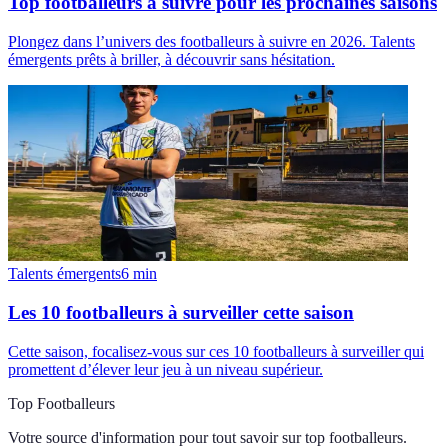
Top footballeurs à suivre pour les prochaines saisons
Plongez dans l’univers des footballeurs à suivre en 2026. Talents
émergents prêts à briller, à découvrir sans hésitation.
Talents émergents
6
min
Les 10 footballeurs à surveiller cette saison
Cette saison, focalisez-vous sur ces 10 footballeurs à surveiller qui
promettent d’élever leur jeu à un niveau supérieur.
Top Footballeurs
Votre source d'information pour tout savoir sur
top footballeurs
.