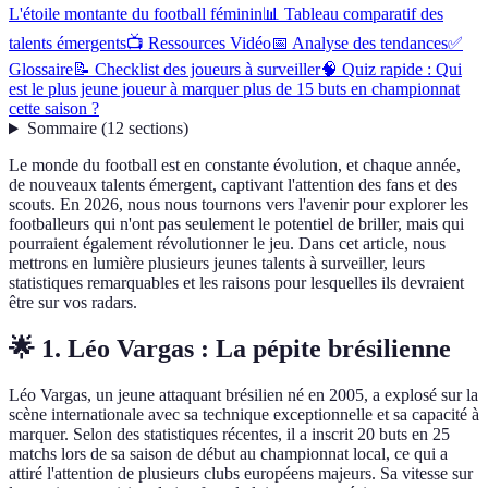
L'étoile montante du football féminin
📊 Tableau comparatif des
talents émergents
📺 Ressources Vidéo
📅 Analyse des tendances
✅
Glossaire
📝 Checklist des joueurs à surveiller
🧠 Quiz rapide : Qui
est le plus jeune joueur à marquer plus de 15 buts en championnat
cette saison ?
Sommaire
(
12
sections
)
Le monde du football est en constante évolution, et chaque année,
de nouveaux talents émergent, captivant l'attention des fans et des
scouts. En 2026, nous nous tournons vers l'avenir pour explorer les
footballeurs qui n'ont pas seulement le potentiel de briller, mais qui
pourraient également révolutionner le jeu. Dans cet article, nous
mettrons en lumière plusieurs jeunes talents à surveiller, leurs
statistiques remarquables et les raisons pour lesquelles ils devraient
être sur vos radars.
🌟 1. Léo Vargas : La pépite brésilienne
Léo Vargas, un jeune attaquant brésilien né en 2005, a explosé sur la
scène internationale avec sa technique exceptionnelle et sa capacité à
marquer. Selon des statistiques récentes, il a inscrit 20 buts en 25
matchs lors de sa saison de début au championnat local, ce qui a
attiré l'attention de plusieurs clubs européens majeurs. Sa vitesse sur