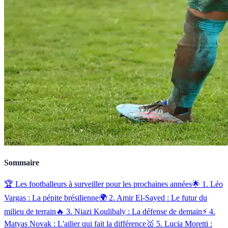
Sommaire
🏆 Les footballeurs à surveiller pour les prochaines années
🌟 1. Léo
Vargas : La pépite brésilienne
🌍 2. Amir El-Sayed : Le futur du
milieu de terrain
🔥 3. Niazi Koulibaly : La défense de demain
⚡ 4.
Matyas Novak : L'ailier qui fait la différence
🥇 5. Lucia Moretti :