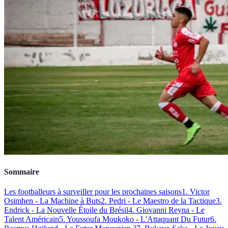
Sommaire
Les footballeurs à surveiller pour les prochaines saisons
1. Victor
Osimhen - La Machine à Buts
2. Pedri - Le Maestro de la Tactique
3.
Endrick - La Nouvelle Étoile du Brésil
4. Giovanni Reyna - Le
Talent Américain
5. Youssoufa Moukoko - L'Attaquant Du Futur
6.