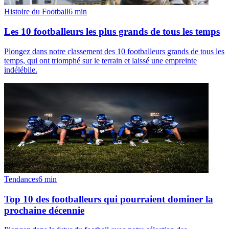
Histoire du Football
6
min
Les 10 footballeurs les plus grands de tous les temps
Plongez dans notre classement des 10 footballeurs grands de tous les
temps, qui ont triomphé sur le terrain et laissé une empreinte
indélébile.
Tendances
6
min
Top 10 des footballeurs qui pourraient dominer la
prochaine décennie