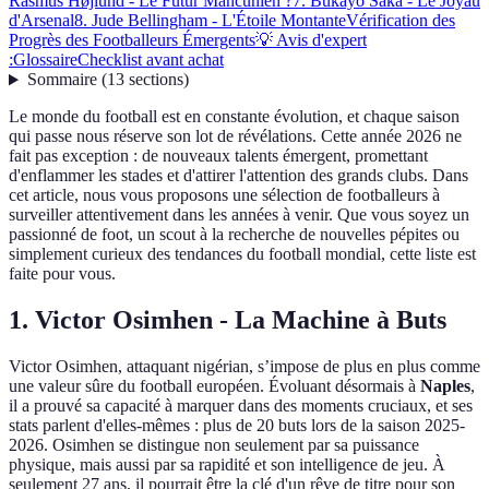
Rasmus Højlund - Le Futur Mancunien ?
7. Bukayo Saka - Le Joyau
d'Arsenal
8. Jude Bellingham - L'Étoile Montante
Vérification des
Progrès des Footballeurs Émergents
💡 Avis d'expert
:
Glossaire
Checklist avant achat
Sommaire
(
13
sections
)
Le monde du football est en constante évolution, et chaque saison
qui passe nous réserve son lot de révélations. Cette année 2026 ne
fait pas exception : de nouveaux talents émergent, promettant
d'enflammer les stades et d'attirer l'attention des grands clubs. Dans
cet article, nous vous proposons une sélection de footballeurs à
surveiller attentivement dans les années à venir. Que vous soyez un
passionné de foot, un scout à la recherche de nouvelles pépites ou
simplement curieux des tendances du football mondial, cette liste est
faite pour vous.
1. Victor Osimhen - La Machine à Buts
Victor Osimhen, attaquant nigérian, s’impose de plus en plus comme
une valeur sûre du football européen. Évoluant désormais à
Naples
,
il a prouvé sa capacité à marquer dans des moments cruciaux, et ses
stats parlent d'elles-mêmes : plus de 20 buts lors de la saison 2025-
2026. Osimhen se distingue non seulement par sa puissance
physique, mais aussi par sa rapidité et son intelligence de jeu. À
seulement 27 ans, il pourrait être la clé d'un rêve de titre pour son