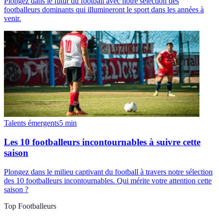
Plongez dans le futur du football avec notre sélection des
footballeurs dominants qui illumineront le sport dans les années à
venir.
Talents émergents
5
min
Les 10 footballeurs incontournables à suivre cette
saison
Plongez dans le milieu captivant du football à travers notre sélection
des 10 footballeurs incontournables. Qui mérite votre attention cette
saison ?
Top Footballeurs