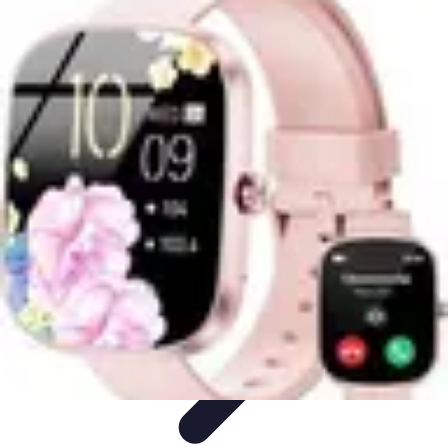
Top Footballeurs
Talents Émergents
talents émergents
Histoire du football
Talents
émergents
Tendances
Top Footballeurs