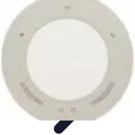
Top Footballeurs
Talents Émergents
talents émergents
Histoire du football
Talents
émergents
Tendances
Top Footballeurs