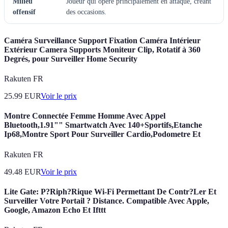
Milieu
Joueur qui opère principalement en attaque, créant
offensif
des occasions.
Caméra Surveillance Support Fixation Caméra Intérieur
Extérieur Camera Supports Moniteur Clip, Rotatif à 360
Degrés, pour Surveiller Home Security
Rakuten FR
25.99
EUR
Voir le prix
Montre Connectée Femme Homme Avec Appel
Bluetooth,1.91"" Smartwatch Avec 140+Sportifs,Etanche
Ip68,Montre Sport Pour Surveiller Cardio,Podometre Et
Rakuten FR
49.48
EUR
Voir le prix
Lite Gate: P?Riph?Rique Wi-Fi Permettant De Contr?Ler Et
Surveiller Votre Portail ? Distance. Compatible Avec Apple,
Google, Amazon Echo Et Ifttt