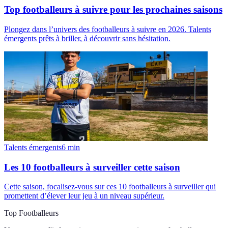
Top footballeurs à suivre pour les prochaines saisons
Plongez dans l’univers des footballeurs à suivre en 2026. Talents
émergents prêts à briller, à découvrir sans hésitation.
Talents émergents
6
min
Les 10 footballeurs à surveiller cette saison
Cette saison, focalisez-vous sur ces 10 footballeurs à surveiller qui
promettent d’élever leur jeu à un niveau supérieur.
Top Footballeurs