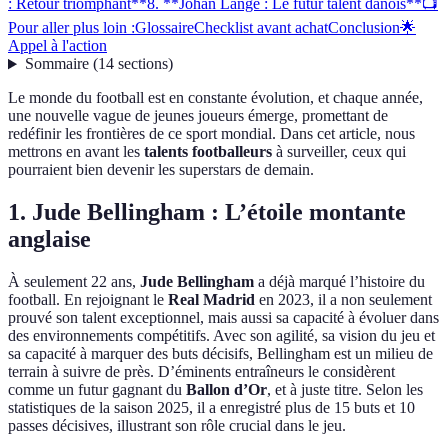
: Retour triomphant**
8. **Johan Lange : Le futur talent danois**
📺
Pour aller plus loin :
Glossaire
Checklist avant achat
Conclusion
🌟
Appel à l'action
Sommaire
(
14
sections
)
Le monde du football est en constante évolution, et chaque année,
une nouvelle vague de jeunes joueurs émerge, promettant de
redéfinir les frontières de ce sport mondial. Dans cet article, nous
mettrons en avant les
talents footballeurs
à surveiller, ceux qui
pourraient bien devenir les superstars de demain.
1.
Jude Bellingham : L’étoile montante
anglaise
À seulement 22 ans,
Jude Bellingham
a déjà marqué l’histoire du
football. En rejoignant le
Real Madrid
en 2023, il a non seulement
prouvé son talent exceptionnel, mais aussi sa capacité à évoluer dans
des environnements compétitifs. Avec son agilité, sa vision du jeu et
sa capacité à marquer des buts décisifs, Bellingham est un milieu de
terrain à suivre de près. D’éminents entraîneurs le considèrent
comme un futur gagnant du
Ballon d’Or
, et à juste titre. Selon les
statistiques de la saison 2025, il a enregistré plus de 15 buts et 10
passes décisives, illustrant son rôle crucial dans le jeu.