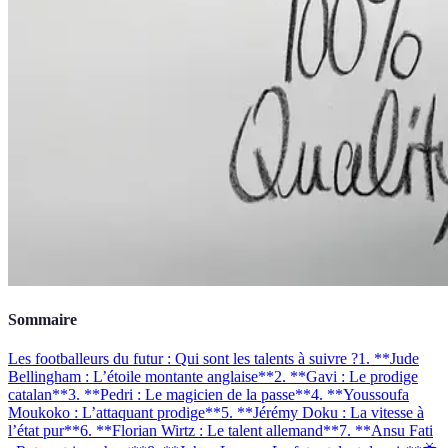
Sommaire
Les footballeurs du futur : Qui sont les talents à suivre ?
1. **Jude
Bellingham : L’étoile montante anglaise**
2. **Gavi : Le prodige
catalan**
3. **Pedri : Le magicien de la passe**
4. **Youssoufa
Moukoko : L’attaquant prodige**
5. **Jérémy Doku : La vitesse à
l’état pur**
6. **Florian Wirtz : Le talent allemand**
7. **Ansu Fati