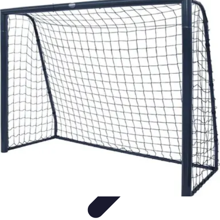
Top Footballeurs
Talents Émergents
talents émergents
Histoire du football
Talents
émergents
Tendances
Top Footballeurs