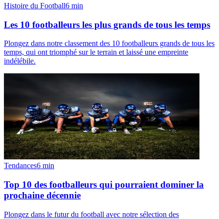
Histoire du Football
6
min
Les 10 footballeurs les plus grands de tous les temps
Plongez dans notre classement des 10 footballeurs grands de tous les
temps, qui ont triomphé sur le terrain et laissé une empreinte
indélébile.
Tendances
6
min
Top 10 des footballeurs qui pourraient dominer la
prochaine décennie
Plongez dans le futur du football avec notre sélection des