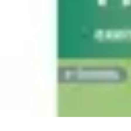
Top Footballeurs
Talents Émergents
talents émergents
Histoire du football
Talents émerge
Top Footballeurs