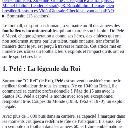
perfectionniste
6. Zinedine Zidane : L’élégance à la française
7.
Michel Platini : Leader et stratège
8. Ronaldinho : Le magicien
brésilien
Ressources Vidéo
Glossaire
Checklist avant achat
FAQ
Sommaire
(
13
sections
)
Le football, ce sport passionnant, a vu naître au fil des années des
footballeurs incontournables
qui ont marqué son histoire. De Pelé
à Messi, chaque génération a connu ses héros, des athlètes qui ont
non seulement surpris par leur talent, mais ont aussi transformé la
manière dont le jeu est perçu à travers le monde. Cet article met en
lumière ces icônes du football, leurs exploits et l'impact qu'ils ont eu
sur le sport et ses fans.
1. Pelé : La légende du Roi
Surnommé "O Rei" (le Roi),
Pelé
est souvent considéré comme le
meilleur footballeur de tous les temps. Né en 1940 au Brésil, il a
commencé sa carrière professionnelle à l’âge de 15 ans avec le
Santos FC. Pelé a captivé le monde avec son jeu exceptionnel,
remportant trois Coupes du Monde (1958, 1962 et 1970), un exploit
inégalé.
Avec plus de 1 000 buts dans sa carrière, sa capacité à marquer dans
les moments critiques a redéfini le rôle de l’attaquant. Il a aussi été
un symbole du football dans les années 60, et figure emblématique