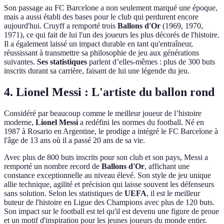
Son passage au FC Barcelone a non seulement marqué une époque,
mais a aussi établi des bases pour le club qui perdurent encore
aujourd'hui. Cruyff a remporté trois
Ballons d'Or
(1969, 1970,
1971), ce qui fait de lui l'un des joueurs les plus décorés de l'histoire.
Il a également laissé un impact durable en tant qu'entraîneur,
réussissant à transmettre sa philosophie de jeu aux générations
suivantes.
Ses statistiques
parlent d’elles-mêmes : plus de 300 buts
inscrits durant sa carrière, faisant de lui une légende du jeu.
4. Lionel Messi : L'artiste du ballon rond
Considéré par beaucoup comme le meilleur joueur de l’histoire
moderne,
Lionel Messi
a redéfini les normes du football. Né en
1987 à Rosario en Argentine, le prodige a intégré le FC Barcelone à
l'âge de 13 ans où il a passé 20 ans de sa vie.
Avec plus de 800 buts inscrits pour son club et son pays, Messi a
remporté un nombre record de
Ballons d'Or
, affichant une
constance exceptionnelle au niveau élevé. Son style de jeu unique
allie technique, agilité et précision qui laisse souvent les défenseurs
sans solution. Selon les statistiques de
UEFA
, il est le meilleur
buteur de l'histoire en Ligue des Champions avec plus de 120 buts.
Son impact sur le football est tel qu'il est devenu une figure de proue
et un motif d'inspiration pour les jeunes joueurs du monde entier.