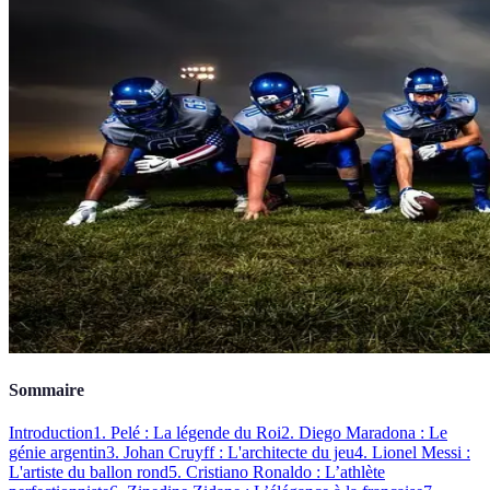
Sommaire
Introduction
1. Pelé : La légende du Roi
2. Diego Maradona : Le
génie argentin
3. Johan Cruyff : L'architecte du jeu
4. Lionel Messi :
L'artiste du ballon rond
5. Cristiano Ronaldo : L’athlète