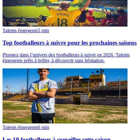
Talents émergents
5
min
Top footballeurs à suivre pour les prochaines saisons
Plongez dans l’univers des footballeurs à suivre en 2026. Talents
émergents prêts à briller, à découvrir sans hésitation.
Talents émergents
6
min
Les 10 footballeurs à surveiller cette saison