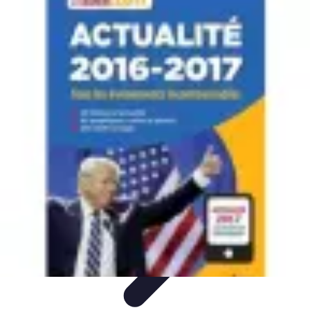
Top Footballeurs
Talents Émergents
talents émergents
Histoire du football
Talents
émergents
Tendances
Top Footballeurs