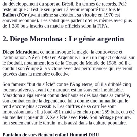
du développement du sport au Brésil. En termes de records, Pelé
reste unique : il est le seul joueur à avoir remporté trois fois le
Ballon d'Or
(avant même sa création, sa victoire en 1970 est
souvent reconnue). Les statistiques parlent d’elles-mêmes avec plus
de 1 280 buts inscrits en matchs officiels selon la FIFA.
2. Diego Maradona : Le génie argentin
Diego Maradona
, ce nom invoque la magie, la controverse et
l’admiration. Né en 1960 en Argentine, il a eu un impact colossal sur
le football, notamment lors de la Coupe du Monde de 1986, où il a
conduit son équipe à la victoire avec des performances qui resteront
gravées dans la mémoire collective.
Son fameux "but du siècle" contre l'Angleterre, où il a dribblé cinq
joueurs adverses avant de marquer, est un souvenir inoubliable.
Maradona a également connu des hauts et des bas dans sa carrière,
son combat contre la dépendance lui a donné une humanité qui le
rend encore plus accessible. Les chiffres de sa carrière sont
impressionnants : il a joué 491 matchs en club pour 259 buts, et a été
élu meilleur joueur du XXe siècle avec
Pelé
. Son héritage perdure,
non seulement sur le terrain, mais aussi dans la culture populaire.
Pantalon de survêtement enfant Hummel DBU