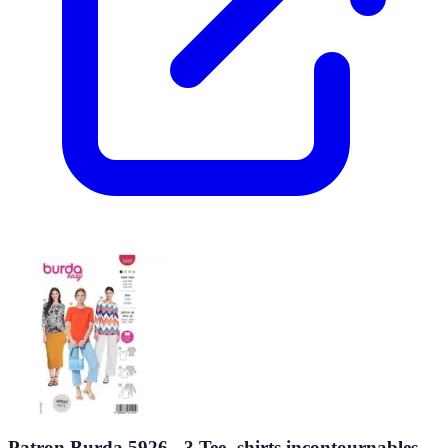
Patron Burda 5926 - 3 Tee- shirts incontournables