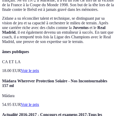
français. Né en 1972 à Marseille, il a eu un rôle clé lors de la victoire
de la France à la Coupe du Monde 1998. Son but de la tête lors de la
finale contre le Brésil est à jamais gravé dans les mémoires.
Zidane a su réconcilier talent et technique, se distinguant par sa
vision de jeu et sa capacité à orchestrer le milieu de terrain. Après
une carrière riche avec des clubs comme la
Juventus
et le
Real
Madrid
, il est également devenu un entraîneur à succès. En tant que
coach, il a remporté trois fois la Ligue des Champions avec le Real
Madrid, une preuve de son expertise sur le terrain.
âmes publiques
CA ET LA
18.00
EUR
Voir le prix
Mádara Wherever Protection Solaire - Nos Incontournables
157 ml
Mádara
54.95
EUR
Voir le prix
Actualité 2016-2017 - Concours et examens 2017-Tous les