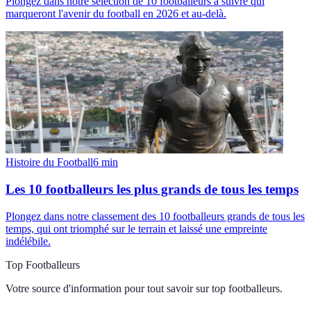
Plongez dans notre sélection de 10 footballeurs à suivre qui
marqueront l'avenir du football en 2026 et au-delà.
Histoire du Football
6
min
Les 10 footballeurs les plus grands de tous les temps
Plongez dans notre classement des 10 footballeurs grands de tous les
temps, qui ont triomphé sur le terrain et laissé une empreinte
indélébile.
Top Footballeurs
Votre source d'information pour tout savoir sur
top footballeurs
.