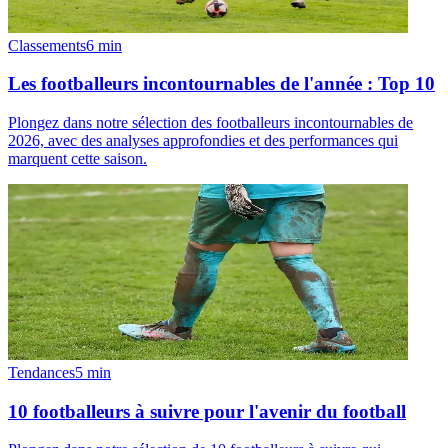
Classements
6
min
Les footballeurs incontournables de l'année : Top 10
Plongez dans notre sélection des footballeurs incontournables de
2026, avec des analyses approfondies et des performances qui
marquent cette saison.
Tendances
5
min
10 footballeurs à suivre pour l'avenir du football