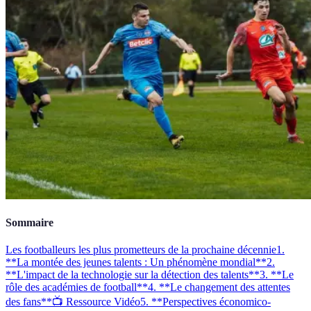
Sommaire
Les footballeurs les plus prometteurs de la prochaine décennie
1.
**La montée des jeunes talents : Un phénomène mondial**
2.
**L'impact de la technologie sur la détection des talents**
3. **Le
rôle des académies de football**
4. **Le changement des attentes
des fans**
📺 Ressource Vidéo
5. **Perspectives économico-