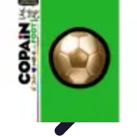
Top Footballeurs
Talents Émergents
talents émergents
Histoire du football
Talents
émergents
Tendances
Top Footballeurs