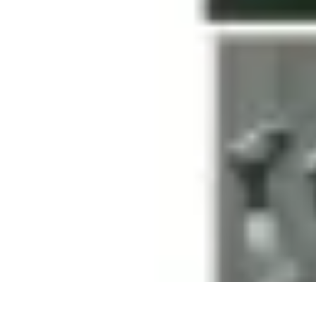
Top Footballeurs
Talents Émergents
talents émergents
Histoire du football
Talents émerge
Top Footballeurs