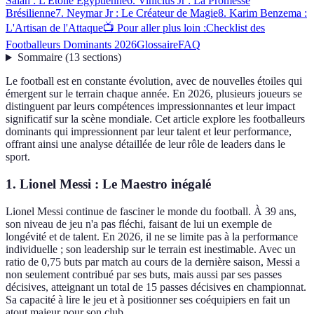
Salah : L'Étoile Égyptienne
6. Vinícius Jr : La Promesse
Brésilienne
7. Neymar Jr : Le Créateur de Magie
8. Karim Benzema :
L'Artisan de l'Attaque
📺 Pour aller plus loin :
Checklist des
Footballeurs Dominants 2026
Glossaire
FAQ
Sommaire
(
13
sections
)
Le football est en constante évolution, avec de nouvelles étoiles qui
émergent sur le terrain chaque année. En 2026, plusieurs joueurs se
distinguent par leurs compétences impressionnantes et leur impact
significatif sur la scène mondiale. Cet article explore les footballeurs
dominants qui impressionnent par leur talent et leur performance,
offrant ainsi une analyse détaillée de leur rôle de leaders dans le
sport.
1. Lionel Messi : Le Maestro inégalé
Lionel Messi continue de fasciner le monde du football. À 39 ans,
son niveau de jeu n'a pas fléchi, faisant de lui un exemple de
longévité et de talent. En 2026, il ne se limite pas à la performance
individuelle ; son leadership sur le terrain est inestimable. Avec un
ratio de 0,75 buts par match au cours de la dernière saison, Messi a
non seulement contribué par ses buts, mais aussi par ses passes
décisives, atteignant un total de 15 passes décisives en championnat.
Sa capacité à lire le jeu et à positionner ses coéquipiers en fait un
atout majeur pour son club.