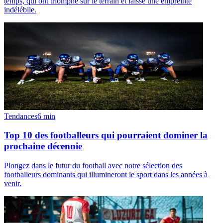
temps, qui ont triomphé sur le terrain et laissé une empreinte
indélébile.
Tendances
6
min
Top 10 des footballeurs qui pourraient dominer la
prochaine décennie
Plongez dans le futur du football avec notre sélection des
footballeurs dominants qui illumineront le sport dans les années à
venir.