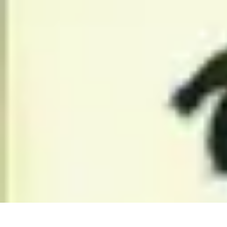
Top Footballeurs
Talents Émergents
talents émergents
Histoire du football
Talents émerge
Top Footballeurs