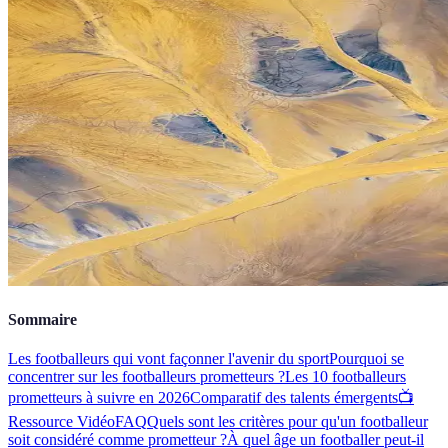
Sommaire
Les footballeurs qui vont façonner l'avenir du sport
Pourquoi se
concentrer sur les footballeurs prometteurs ?
Les 10 footballeurs
prometteurs à suivre en 2026
Comparatif des talents émergents
📺
Ressource Vidéo
FAQ
Quels sont les critères pour qu'un footballeur
soit considéré comme prometteur ?
À quel âge un footballer peut-il