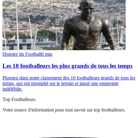
Histoire du Football
6
min
Les 10 footballeurs les plus grands de tous les temps
Plongez dans notre classement des 10 footballeurs grands de tous les
temps, qui ont triomphé sur le terrain et laissé une empreinte
indélébile.
Top Footballeurs
Votre source d'information pour tout savoir sur
top footballeurs
.