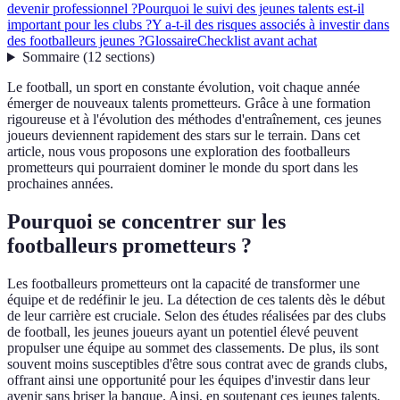
devenir professionnel ?
Pourquoi le suivi des jeunes talents est-il
important pour les clubs ?
Y a-t-il des risques associés à investir dans
des footballeurs jeunes ?
Glossaire
Checklist avant achat
Sommaire
(
12
sections
)
Le football, un sport en constante évolution, voit chaque année
émerger de nouveaux talents prometteurs. Grâce à une formation
rigoureuse et à l'évolution des méthodes d'entraînement, ces jeunes
joueurs deviennent rapidement des stars sur le terrain. Dans cet
article, nous vous proposons une exploration des footballeurs
prometteurs qui pourraient dominer le monde du sport dans les
prochaines années.
Pourquoi se concentrer sur les
footballeurs prometteurs ?
Les footballeurs prometteurs ont la capacité de transformer une
équipe et de redéfinir le jeu. La détection de ces talents dès le début
de leur carrière est cruciale. Selon des études réalisées par des clubs
de football, les jeunes joueurs ayant un potentiel élevé peuvent
propulser une équipe au sommet des classements. De plus, ils sont
souvent moins susceptibles d'être sous contrat avec de grands clubs,
offrant ainsi une opportunité pour les équipes d'investir dans leur
avenir sans briser la banque. Ainsi, en soutenant ces jeunes talents,