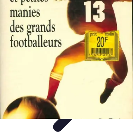
Top Footballeurs
Talents Émergents
talents émergents
Histoire du football
Talents
émergents
Tendances
Top Footballeurs