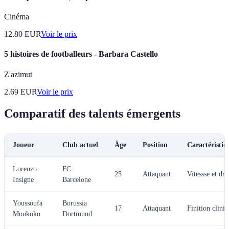
Cinéma
12.80
EUR
Voir le prix
5 histoires de footballeurs - Barbara Castello
Z'azimut
2.69
EUR
Voir le prix
Comparatif des talents émergents
Joueur
Club actuel
Âge
Position
Caractéristiqu
Lorenzo
FC
25
Attaquant
Vitessse et dri
Insigne
Barcelone
Youssoufa
Borussia
17
Attaquant
Finition clini
Moukoko
Dortmund