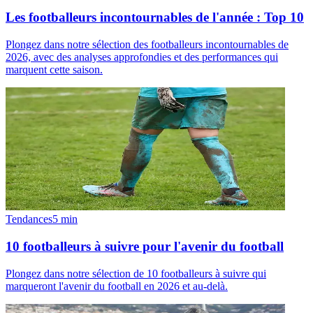
Les footballeurs incontournables de l'année : Top 10
Plongez dans notre sélection des footballeurs incontournables de
2026, avec des analyses approfondies et des performances qui
marquent cette saison.
Tendances
5
min
10 footballeurs à suivre pour l'avenir du football
Plongez dans notre sélection de 10 footballeurs à suivre qui
marqueront l'avenir du football en 2026 et au-delà.