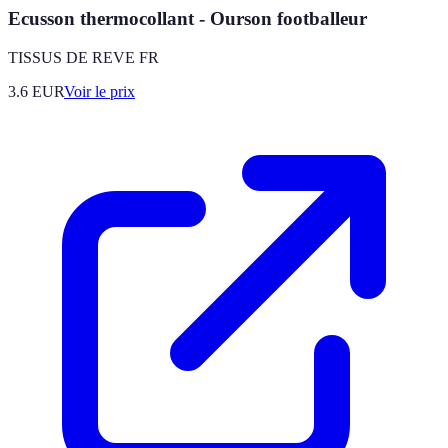
Ecusson thermocollant - Ourson footballeur
TISSUS DE REVE FR
3.6
EUR
Voir le prix