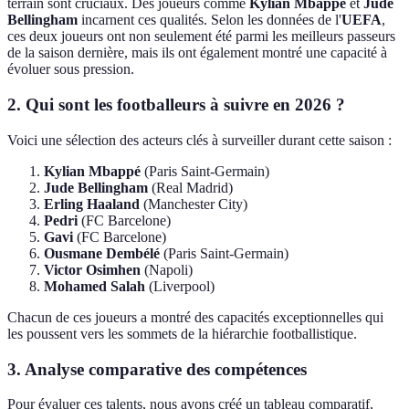
terrain sont cruciaux. Des joueurs comme
Kylian Mbappé
et
Jude
Bellingham
incarnent ces qualités. Selon les données de l'
UEFA
,
ces deux joueurs ont non seulement été parmi les meilleurs passeurs
de la saison dernière, mais ils ont également montré une capacité à
évoluer sous pression.
2. Qui sont les footballeurs à suivre en 2026 ?
Voici une sélection des acteurs clés à surveiller durant cette saison :
Kylian Mbappé
(Paris Saint-Germain)
Jude Bellingham
(Real Madrid)
Erling Haaland
(Manchester City)
Pedri
(FC Barcelone)
Gavi
(FC Barcelone)
Ousmane Dembélé
(Paris Saint-Germain)
Victor Osimhen
(Napoli)
Mohamed Salah
(Liverpool)
Chacun de ces joueurs a montré des capacités exceptionnelles qui
les poussent vers les sommets de la hiérarchie footballistique.
3. Analyse comparative des compétences
Pour évaluer ces talents, nous avons créé un tableau comparatif,