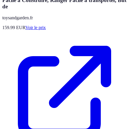
Facile à Construire, Ranger Facile à transporter, But
de
toysandgarden.fr
159.99
EUR
Voir le prix