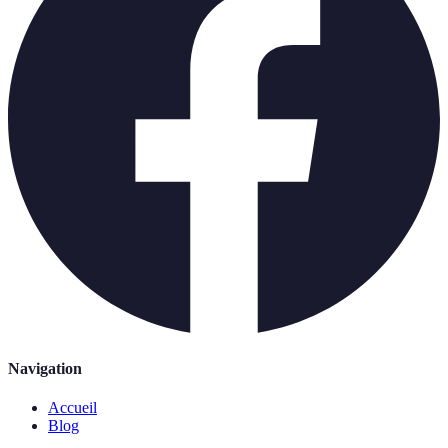
Navigation
Accueil
Blog