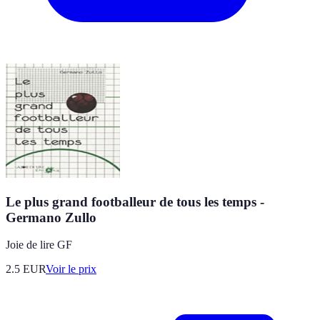
Le plus grand footballeur de tous les temps -
Germano Zullo
Joie de lire GF
2.5
EUR
Voir le prix