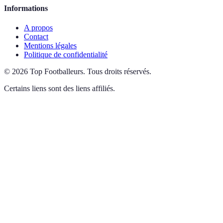
Informations
A propos
Contact
Mentions légales
Politique de confidentialité
©
2026
Top Footballeurs
.
Tous droits réservés.
Certains liens sont des liens affiliés.