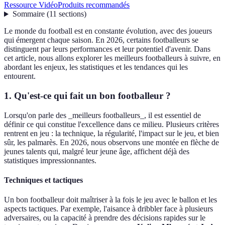
Ressource Vidéo
Produits recommandés
Sommaire
(
11
sections
)
Le monde du football est en constante évolution, avec des joueurs
qui émergent chaque saison. En 2026, certains footballeurs se
distinguent par leurs performances et leur potentiel d'avenir. Dans
cet article, nous allons explorer les meilleurs footballeurs à suivre, en
abordant les enjeux, les statistiques et les tendances qui les
entourent.
1. Qu'est-ce qui fait un bon footballeur ?
Lorsqu'on parle des _meilleurs footballeurs_, il est essentiel de
définir ce qui constitue l'excellence dans ce milieu. Plusieurs critères
rentrent en jeu : la technique, la régularité, l'impact sur le jeu, et bien
sûr, les palmarès. En 2026, nous observons une montée en flèche de
jeunes talents qui, malgré leur jeune âge, affichent déjà des
statistiques impressionnantes.
Techniques et tactiques
Un bon footballeur doit maîtriser à la fois le jeu avec le ballon et les
aspects tactiques. Par exemple, l'aisance à dribbler face à plusieurs
adversaires, ou la capacité à prendre des décisions rapides sur le