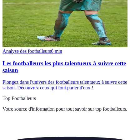
Analyse des footballeurs
6
min
Les footballeurs les plus talentueux à suivre cette
saison
Plongez dans l'univers des footballeurs talentueux à suivre cette
saison. Découvrez ceux qui font parler d'eux !
Top Footballeurs
Votre source d'information pour tout savoir sur
top footballeurs
.