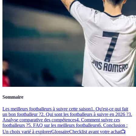
Sommaire
Les meilleurs footballeurs à suivre cette saison
1. Qu'est-ce qui fait
un bon footballeur ?
2. Qui sont les footballeurs à suivre en 2026 ?
3.
Analyse comparative des compétences
4. Comment suivre ces
footballeurs ?
5. FAQ sur les meilleurs footballeurs
6. Conclusion :
Un choix varié à explorer
Glossaire
Checklist avant votre achat
📺