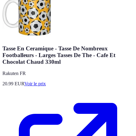
Tasse En Ceramique - Tasse De Nombreux
Footballeurs - Larges Tasses De The - Cafe Et
Chocolat Chaud 330ml
Rakuten FR
20.99
EUR
Voir le prix