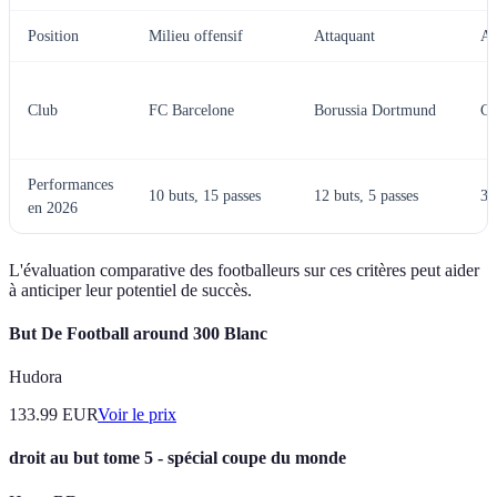
Position
Milieu offensif
Attaquant
Ar
Club
FC Barcelone
Borussia Dortmund
Ch
Performances
10 buts, 15 passes
12 buts, 5 passes
30
en 2026
L'évaluation comparative des footballeurs sur ces critères peut aider
à anticiper leur potentiel de succès.
But De Football around 300 Blanc
Hudora
133.99
EUR
Voir le prix
droit au but tome 5 - spécial coupe du monde