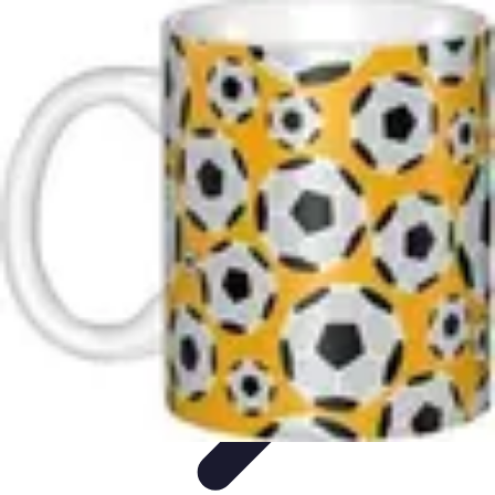
Top Footballeurs
Talents Émergents
talents émergents
Histoire du football
Talents
émergents
Tendances
Top Footballeurs