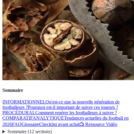
Sommaire
INFORMATIONNEL
Qu'est-ce que la nouvelle génération de
footballeurs ?
Pourquoi est-il important de suivre ces joueurs ?
PROCÉDURAL
Comment repérer les footballeurs à suivre ?
COMPARATIF
ANALYTIQUE
Tendances actuelles du football en
2026
FAQ
Glossaire
Checklist avant achat
📺 Ressource Vidéo
Sommaire
(
12
sections
)