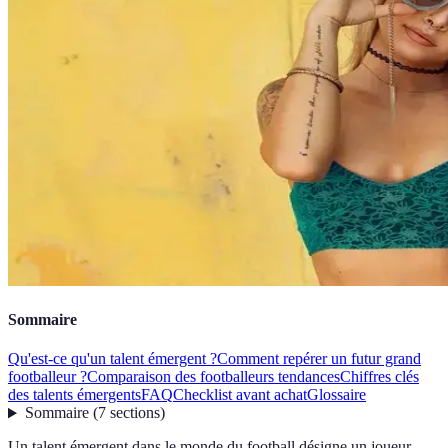
Sommaire
Qu'est-ce qu'un talent émergent ?
Comment repérer un futur grand
footballeur ?
Comparaison des footballeurs tendances
Chiffres clés
des talents émergents
FAQ
Checklist avant achat
Glossaire
Sommaire
(
7
sections
)
Un talent émergent dans le monde du football désigne un joueur