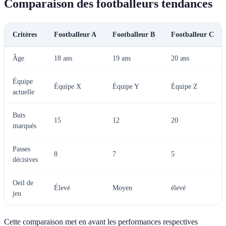
Comparaison des footballeurs tendances
Critères
Footballeur A
Footballeur B
Footballeur C
Âge
18 ans
19 ans
20 ans
Équipe
Équipe X
Équipe Y
Équipe Z
actuelle
Buts
15
12
20
marqués
Passes
8
7
5
décisives
Oeil de
Élevé
Moyen
élevé
jeu
Cette comparaison met en avant les performances respectives