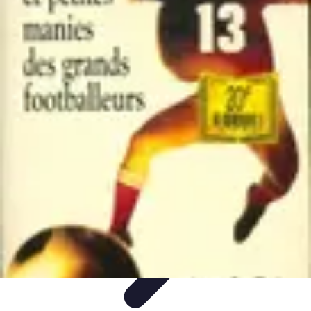
Top Footballeurs
Talents Émergents
talents émergents
Histoire du football
Talents
émergents
Tendances
Top Footballeurs