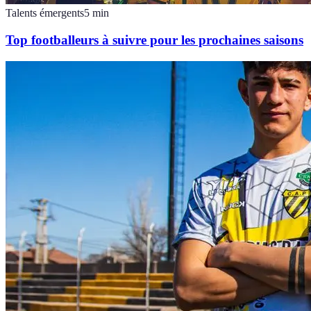
Talents émergents
5
min
Top footballeurs à suivre pour les prochaines saisons