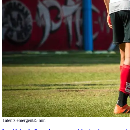
Talents émergents
5
min