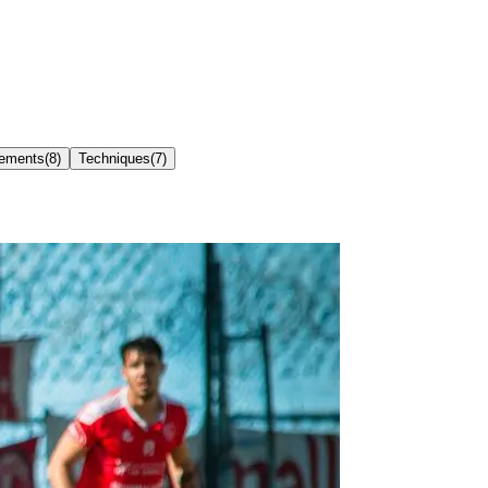
ements
(
8
)
Techniques
(
7
)