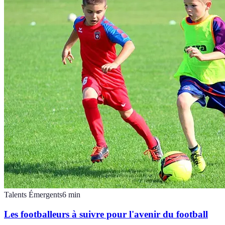
Talents Émergents
6
min
Les footballeurs à suivre pour l'avenir du football