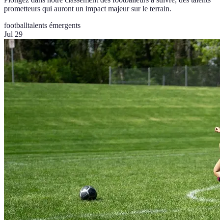
prometteurs qui auront un impact majeur sur le terrain.
football
talents émergents
Jul 29