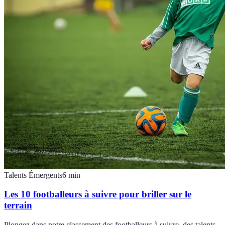
Talents Émergents
6
min
Les 10 footballeurs à suivre pour briller sur le
terrain
Plongez dans notre classement des footballeurs à suivre, des talents