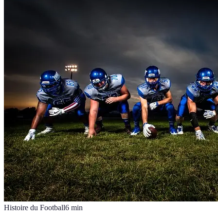
Histoire du Football
6
min