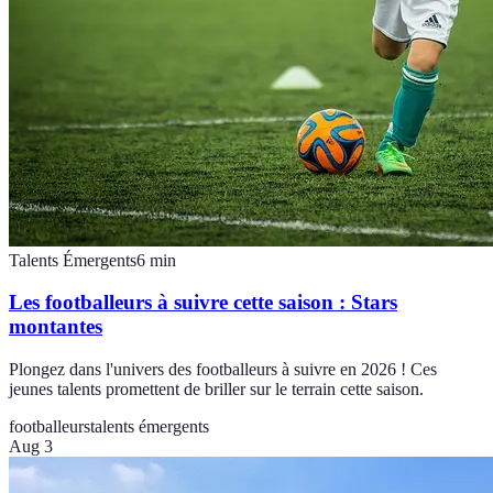
Talents Émergents
6
min
Les footballeurs à suivre cette saison : Stars
montantes
Plongez dans l'univers des footballeurs à suivre en 2026 ! Ces
jeunes talents promettent de briller sur le terrain cette saison.
footballeurs
talents émergents
Aug 3