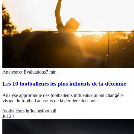
Analyse et Évaluations
7
min
Les 10 footballeurs les plus influents de la décennie
Analyse approfondie des footballeurs influents qui ont changé le
visage du football au cours de la dernière décennie.
footballeurs influents
football
Jul 28