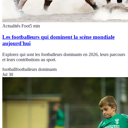
Actualités Foot
5
min
Les footballeurs qui dominent la scène mondiale
aujourd'hui
Explorez qui sont les footballeurs dominants en 2026, leurs parcours
et leurs contributions au sport.
football
footballeurs dominants
Jul 30