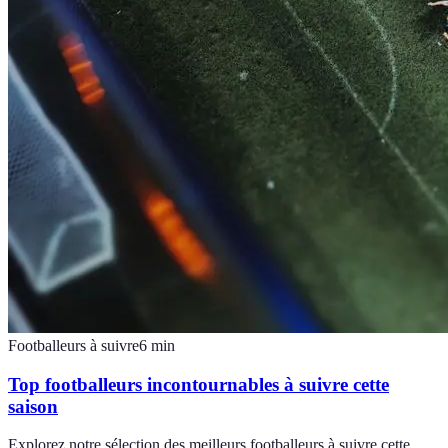
Footballeurs à suivre
6
min
Top footballeurs incontournables à suivre cette
saison
Explorez notre sélection des meilleurs footballeurs à suivre cette