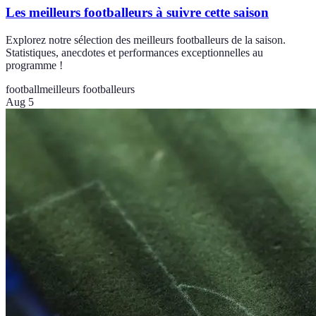
Les meilleurs footballeurs à suivre cette saison
Explorez notre sélection des meilleurs footballeurs de la saison.
Statistiques, anecdotes et performances exceptionnelles au
programme !
football
meilleurs footballeurs
Aug 5