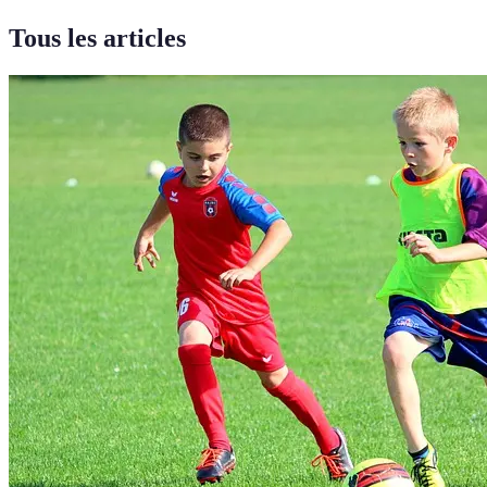
Tous les articles