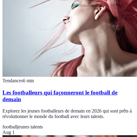
Tendances
6
min
Les footballeurs qui façonneront le football de
demain
Explorez les jeunes footballeurs de demain en 2026 qui sont prêts à
révolutionner le monde du football avec leurs talents.
football
jeunes talents
Aug 1